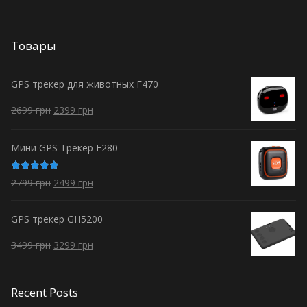
Товары
GPS трекер для животных F470
2699
грн
2399
грн
Мини GPS Трекер F280
Оценка
2799
грн
2499
грн
5.00
из 5
GPS трекер GH5200
3499
грн
3299
грн
Recent Posts