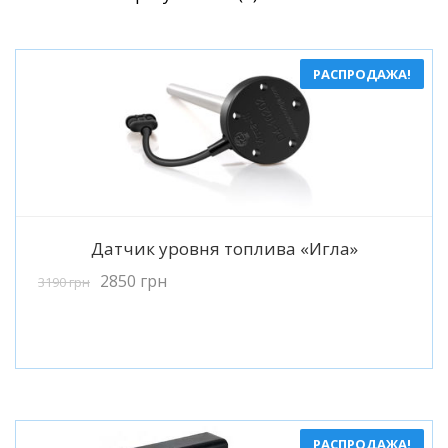
по
популярности
РАСПРОДАЖА!
Подробнее
Датчик уровня топлива «Игла»
2850
грн
3190
грн
РАСПРОДАЖА!