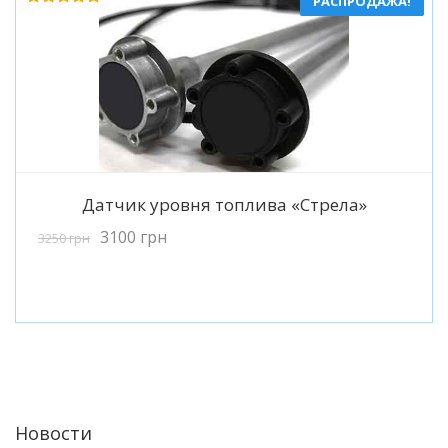
РАСПРОДАЖА!
Оценка
5.00
из 5
Подробнее
Датчик уровня топлива «Стрела»
3100
грн
3250
грн
Новости