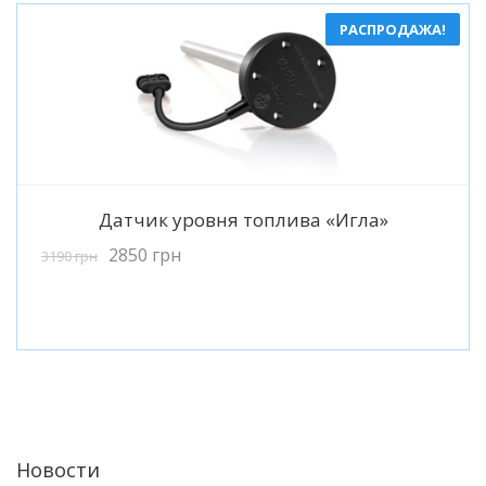
РАСПРОДАЖА!
Подробнее
Датчик уровня топлива «Игла»
2850
грн
3190
грн
Новости