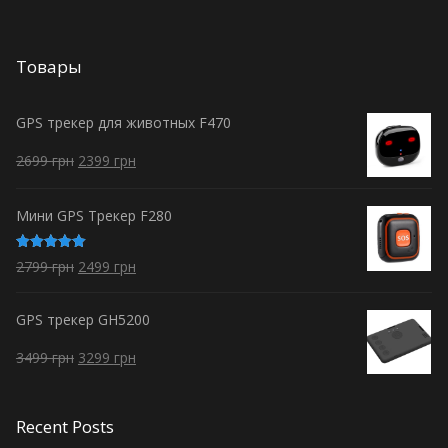
Товары
GPS трекер для животных F470
2699
грн
2399
грн
Мини GPS Трекер F280
Оценка
2799
грн
2499
грн
5.00
из 5
GPS трекер GH5200
3499
грн
3299
грн
Recent Posts