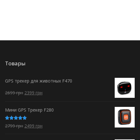
Товары
GPS трекер для животных F470
2699
грн
2399
грн
Мини GPS Трекер F280
Оценка
2799
грн
2499
грн
5.00
из 5