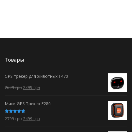
Товары
GPS трекер для животных F470
2699
грн
2399
грн
Мини GPS Трекер F280
Оценка
2799
грн
2499
грн
5.00
из 5