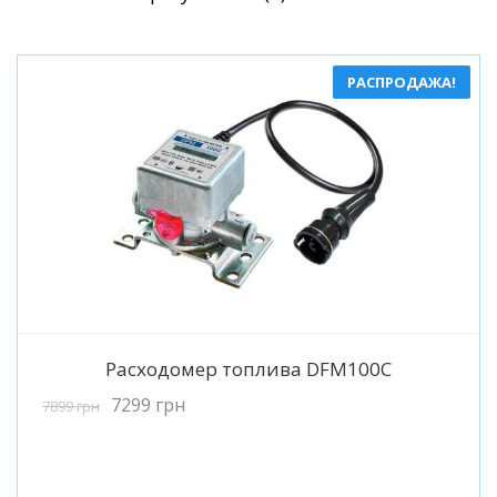
по
популярности
РАСПРОДАЖА!
Подробнее
Расходомер топлива DFM100C
7299
грн
7899
грн