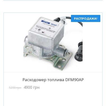
РАСПРОДАЖА!
Подробнее
Расходомер топлива DFM90AP
4900
грн
5200
грн