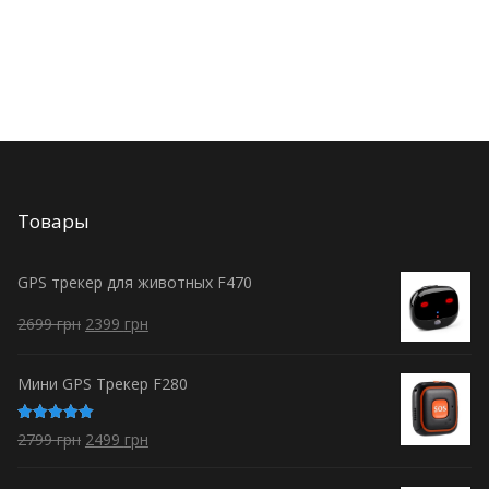
Товары
GPS трекер для животных F470
2699
грн
2399
грн
Мини GPS Трекер F280
Оценка
2799
грн
2499
грн
5.00
из 5