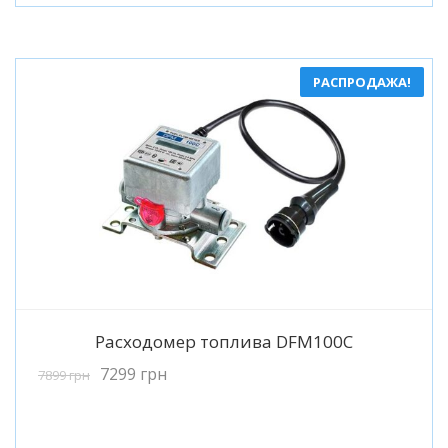
РАСПРОДАЖА!
Подробнее
Расходомер топлива DFM100C
7299
грн
7899
грн