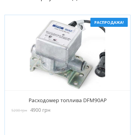
по
популярности
РАСПРОДАЖА!
Подробнее
Расходомер топлива DFM90AP
4900
грн
5200
грн