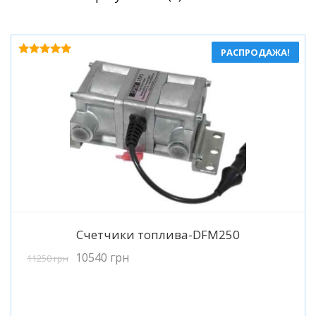
по
популярности
РАСПРОДАЖА!
Оценка
5.00
из 5
Подробнее
Счетчики топлива-DFM250
10540
грн
11250
грн