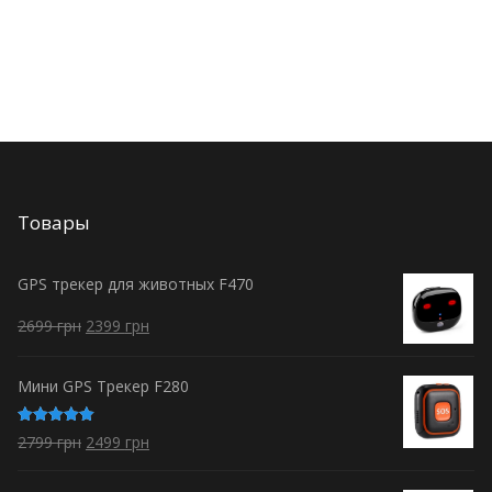
Товары
GPS трекер для животных F470
2699
грн
2399
грн
Мини GPS Трекер F280
Оценка
2799
грн
2499
грн
5.00
из 5