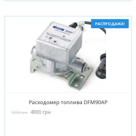
РАСПРОДАЖА!
Подробнее
Расходомер топлива DFM90AP
4900
грн
5200
грн