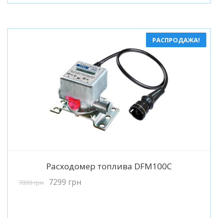
РАСПРОДАЖА!
Подробнее
Расходомер топлива DFM100C
7299
грн
7899
грн