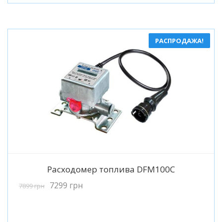
РАСПРОДАЖА!
Подробнее
Расходомер топлива DFM100C
7299
грн
7899
грн