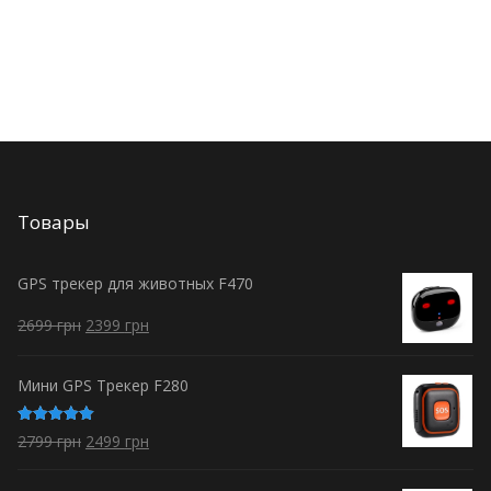
Товары
GPS трекер для животных F470
2699
грн
2399
грн
Мини GPS Трекер F280
Оценка
2799
грн
2499
грн
5.00
из 5