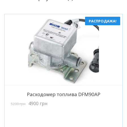
по
популярности
РАСПРОДАЖА!
Подробнее
Расходомер топлива DFM90AP
4900
грн
5200
грн