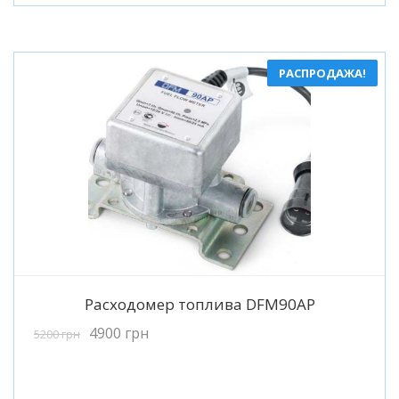
РАСПРОДАЖА!
Подробнее
Расходомер топлива DFM90AP
4900
грн
5200
грн