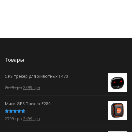
Товары
GPS трекер для животных F470
2699
грн
2399
грн
Мини GPS Трекер F280
Оценка
2799
грн
2499
грн
5.00
из 5