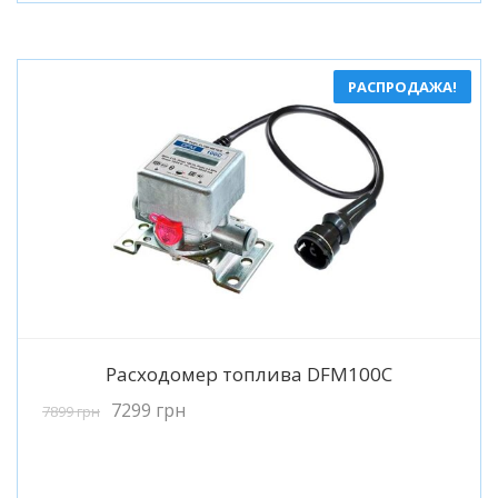
РАСПРОДАЖА!
Подробнее
Расходомер топлива DFM100C
7299
грн
7899
грн