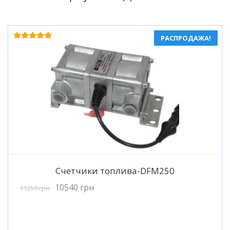
по
популярности
РАСПРОДАЖА!
Оценка
5.00
из 5
Подробнее
Счетчики топлива-DFM250
10540
грн
11250
грн