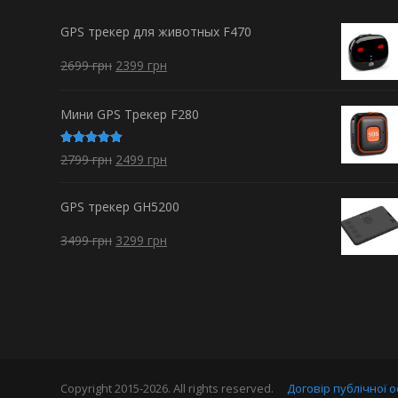
GPS трекер для животных F470
2699
грн
2399
грн
Мини GPS Трекер F280
Оценка
2799
грн
2499
грн
5.00
из 5
GPS трекер GH5200
3499
грн
3299
грн
Copyright 2015-2026. All rights reserved.
Договір публічної 