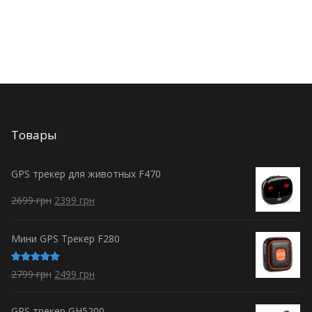
Товары
GPS трекер для животных F470
2699
грн
2399
грн
Мини GPS Трекер F280
Оценка
2799
грн
2499
грн
5.00
из 5
GPS трекер GH5200