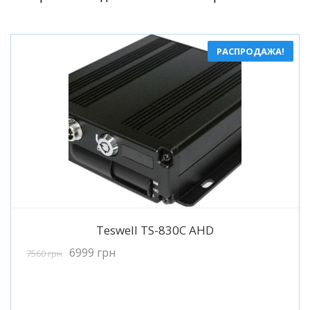
РАСПРОДАЖА!
Подробнее
Teswell TS-830C AHD
6999
грн
7560
грн