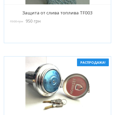
Подробнее
Защита от слива топлива TF003
950
грн
1500
грн
РАСПРОДАЖА!