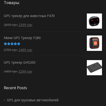
Товары
GPS трекер для животных F470
2699
грн
2399
грн
Мини GPS Трекер F280
Оценка
2799
грн
2499
грн
5.00
из 5
GPS трекер GH5200
3499
грн
3299
грн
Recent Posts
GPS для грузовых автомобилей