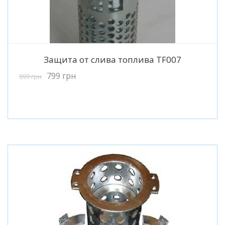
Подробнее
Защита от слива топлива TF007
799
грн
899
грн