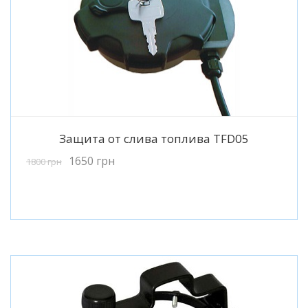
Подробнее
Защита от слива топлива TFD05
1650
грн
1800
грн