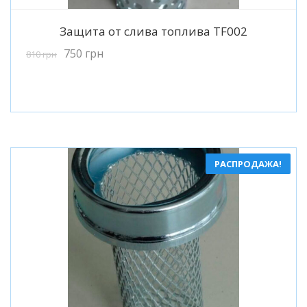
Подробнее
Защита от слива топлива TF002
750
грн
810
грн
РАСПРОДАЖА!