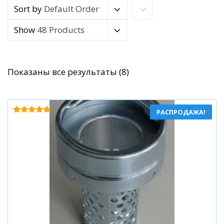
Sort by
Default Order
Show
48 Products
Сортировка:
Показаны все результаты (8)
по
популярности
РАСПРОДАЖА!
Оценка
5.00
из 5