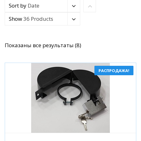
Sort by
Date
Show
36 Products
Сортировка:
Показаны все результаты (8)
по
популярности
РАСПРОДАЖА!
Подробнее