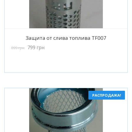
Подробнее
Защита от слива топлива TF007
799
грн
899
грн
РАСПРОДАЖА!