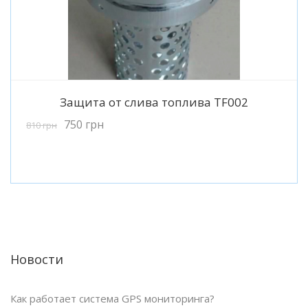
Подробнее
Защита от слива топлива TF002
750
грн
810
грн
Новости
Как работает система GPS мониторинга?