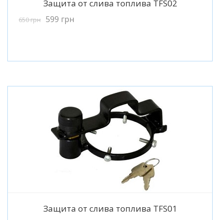
Защита от слива топлива TFS02
599
грн
650
грн
Подробнее
Защита от слива топлива TFS01