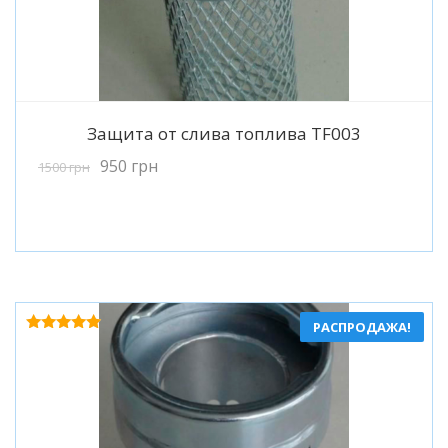
Подробнее
Защита от слива топлива TF003
950
грн
1500
грн
РАСПРОДАЖА!
Оценка
5.00
из 5