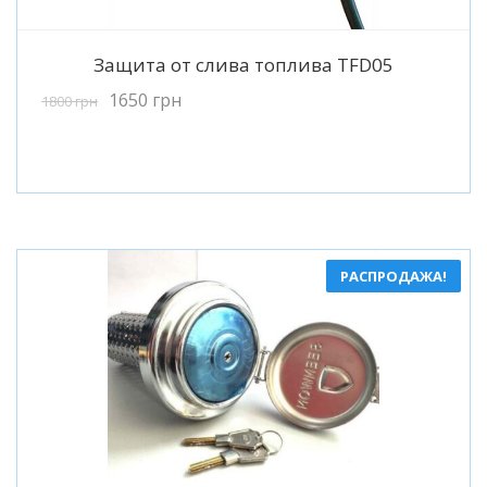
Подробнее
Защита от слива топлива TFD05
1650
грн
1800
грн
РАСПРОДАЖА!