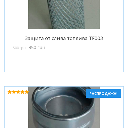
Подробнее
Защита от слива топлива TF003
950
грн
1500
грн
РАСПРОДАЖА!
Оценка
5.00
из 5