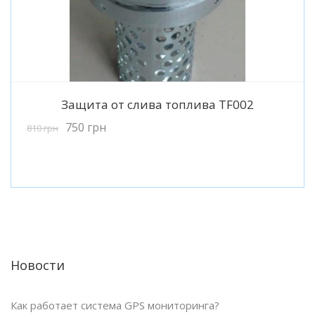
Подробнее
Защита от слива топлива TF002
750
грн
810
грн
Новости
Как работает система GPS мониторинга?