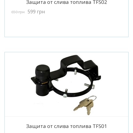
Защита от слива топлива TFS02
599
грн
650
грн
Подробнее
Защита от слива топлива TFS01