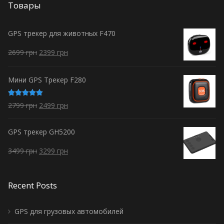
Товары
GPS трекер для животных F470
2699
грн
2399
грн
Мини GPS Трекер F280
Оценка
2799
грн
2499
грн
5.00
из 5
GPS трекер GH5200
3499
грн
3299
грн
Recent Posts
GPS для грузовых автомобилей