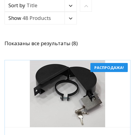
Sort by
Title
Show
48 Products
Сортировка:
Показаны все результаты (8)
по
популярности
РАСПРОДАЖА!
Подробнее