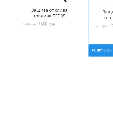
Подробнее
Защита от слива
П
Защи
топлива TFD05
топ
1650
грн
1800
грн
1
1450
грн
ПОДРОБНЕЕ