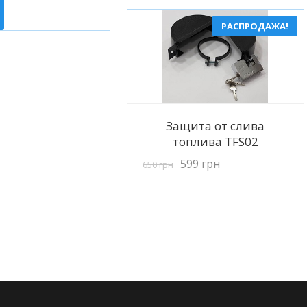
РАСПРОДАЖА!
Подробнее
Защита от слива
топлива TFS02
599
грн
650
грн