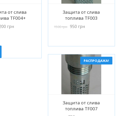
одробнее
Подробнее
та от слива
Защита от слива
лива TF004+
топлива TF003
200
грн
950
грн
1500
грн
РАСПРОДАЖА!
Подробнее
Защита от слива
топлива TF007