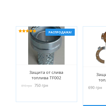
РАСПРОДАЖА!
Оценка
5.00
из 5
Подробнее
Защита от слива
П
Защи
топлива TF002
топ
750
грн
810
грн
690
грн