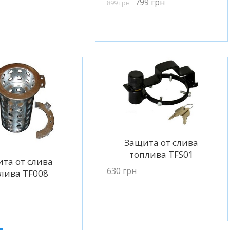
799
грн
899
грн
Подробнее
Защита от слива
топлива TFS01
одробнее
та от слива
630
грн
лива TF008