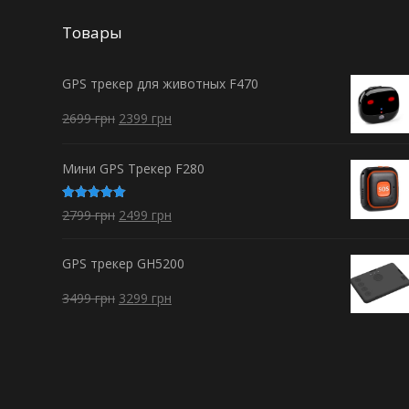
Товары
GPS трекер для животных F470
2699
грн
2399
грн
Мини GPS Трекер F280
Оценка
2799
грн
2499
грн
5.00
из 5
GPS трекер GH5200
3499
грн
3299
грн