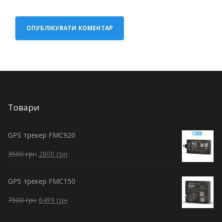
Товари
GPS трекер FMC920
3500
грн
2800
грн
GPS трекер FMC150
7500
грн
6499
грн