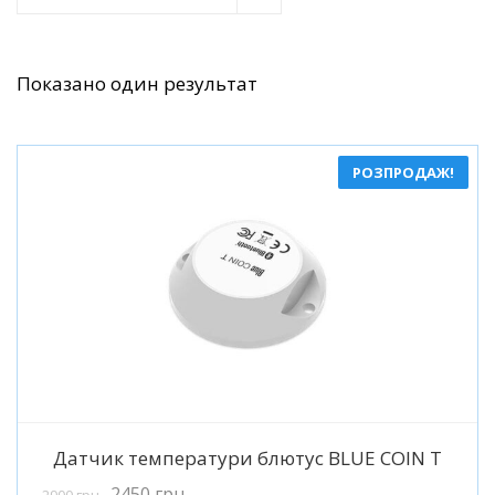
Показано один результат
РОЗПРОДАЖ!
Детальніше
Датчик температури блютус BLUE COIN T
2450
грн
2900
грн