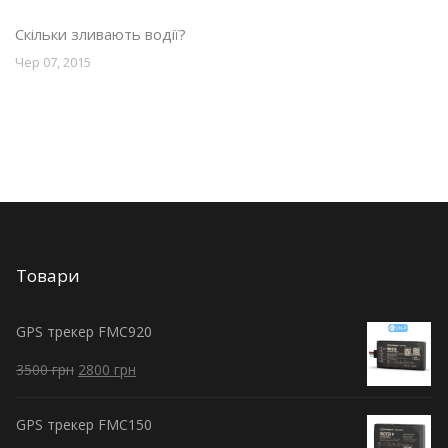
Скільки зливають водії?
Чер 07, 2015
Товари
GPS трекер FMC920
3500
грн
2800
грн
GPS трекер FMC150