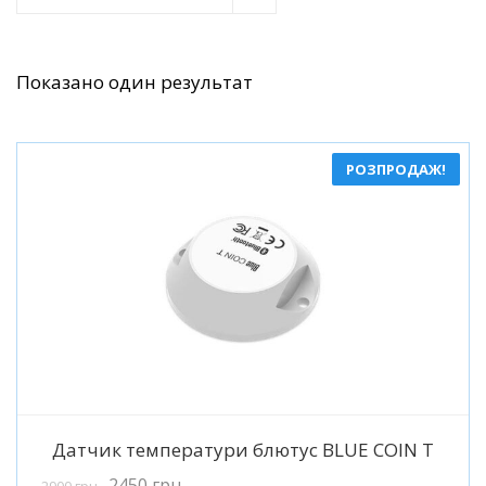
Показано один результат
РОЗПРОДАЖ!
Детальніше
Датчик температури блютус BLUE COIN T
2450
грн
2900
грн