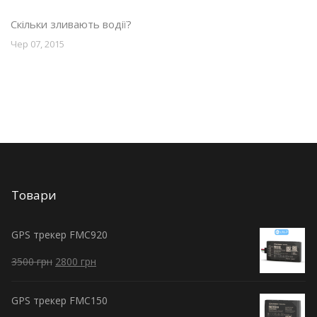
Скільки зливають водії?
Чер 07, 2015
Товари
GPS трекер FMC920
3500
грн
2800
грн
GPS трекер FMC150