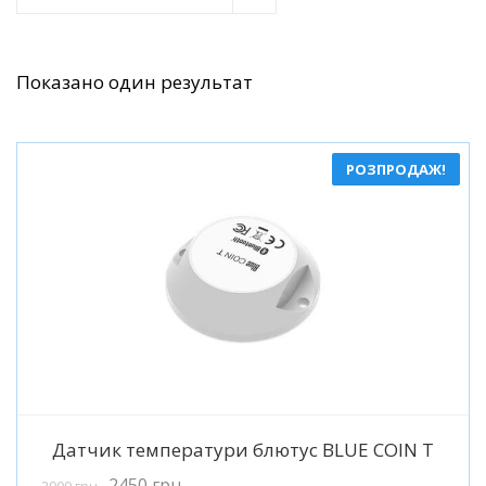
Показано один результат
РОЗПРОДАЖ!
Детальніше
Датчик температури блютус BLUE COIN T
2450
грн
2900
грн