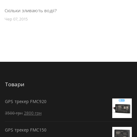
Скільки зливають водії?
Чер 07, 2015
Товари
GPS трекер FMC920
3500
грн
2800
грн
GPS трекер FMC150