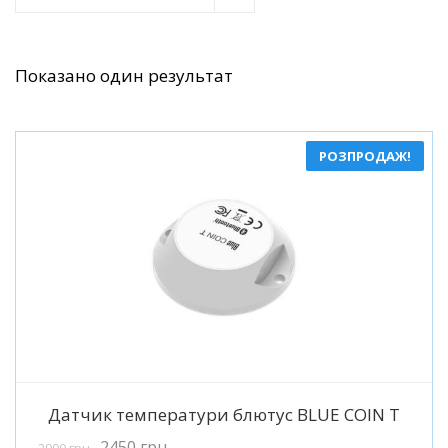
Показано один результат
РОЗПРОДАЖ!
Детальніше
Датчик температури блютус BLUE COIN T
2450
грн
2900
грн