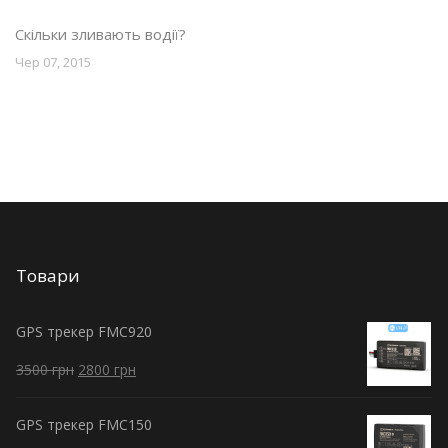
Скільки зливають водії?
Чер 07, 2015
Товари
GPS трекер FMC920
3500
грн
2800
грн
GPS трекер FMC150