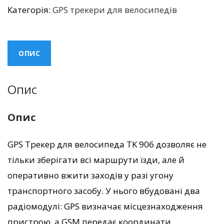
для
Категорія:
GPS трекери для велосипедів
велосипеду
TK
906
ОПИС
кількість
Опис
Опис
GPS Трекер для велосипеда TK 906 дозволяє не
тільки зберігати всі маршрути їзди, але й
оперативно вжити заходів у разі угону
транспортного засобу. У нього вбудовані два
радіомодулі: GPS визначає місцезнаходження
пристрою, а GSM передає координати