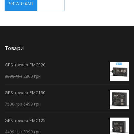
ЧИТАТИ ДАЛІ
Товари
GPS трекер FMC920
3500
грн
2800
грн
GPS трекер FMC150
7500
грн
6499
грн
GPS трекер FMC125
4499
грн
3999
грн