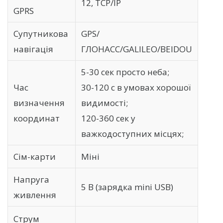
12, TCP/IP
GPRS
Супутникова
GPS/
навігація
ГЛОНАСС/GALILEO/BEIDOU
5-30 сек просто неба;
Час
30-120 с в умовах хорошої
визначення
видимості;
координат
120-360 сек у
важкодоступних місцях;
Сім-карти
Міні
Напруга
5 В (зарядка mini USB)
живлення
Струм