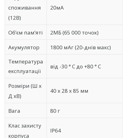
споживання
20мА
(12В)
Об’єм пам’яті
2МБ (65 000 точок)
Акумулятор
1800 мАг (20-днів макс)
Температура
від -30 ° С до +80 ° С
експлуатації
Розміри (Ш х
40 х 28 х 85 мм
Д хВ)
Вага
80 г
Клас захисту
IP64
корпуса