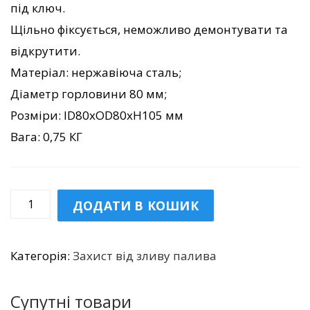
під ключ.
Щільно фіксується, неможливо демонтувати та
відкрутити.
Матеріал: нержавіюча сталь;
Діаметр горловини 80 мм;
Розміри: ID80хOD80xH105 мм
Вага: 0,75 КГ
Захист
ДОДАТИ В КОШИК
від
зливу
Категорія:
Захист від зливу палива
палива
TF004+
Супутні товари
кількість