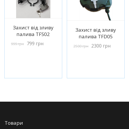
Детальніше
Захист від зливу
Детальніше
Захист від зливу
палива TFS02
палива TFD05
799
грн
999
грн
2300
грн
2500
грн
Товари