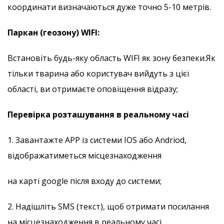
координати визначаються дуже точно 5-10 метрів.
Паркан (геозону) WIFI:
Встановіть будь-яку область WIFI як зону безпеки.Як
тільки тварина або користувач вийдуть з цієї
області, ви отримаєте оповіщення відразу;
Перевірка розташування в реальному часі
1. Завантажте APP із системи IOS або Andriod,
відображатиметься місцезнаходження
на карті google після входу до системи;
2. Надішліть SMS (текст), щоб отримати посилання
на місцезнаходження в реальному часі.