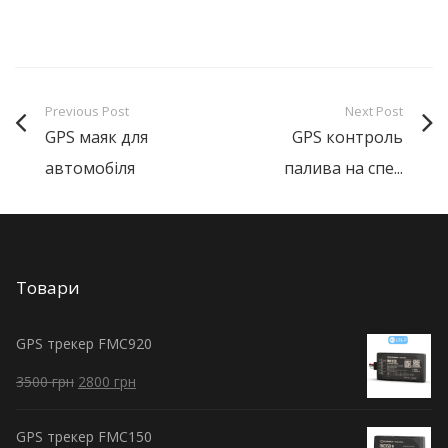
Previous Post
Next Post
GPS маяк для
GPS контроль
автомобіля
палива на спе...
Товари
GPS трекер FMC920
3500
грн
2800
грн
GPS трекер FMC150