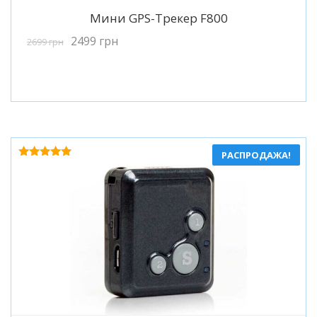
Подробнее
Мини GPS-Трекер F800
2499
грн
2699
грн
РАСПРОДАЖА!
Оценка
5.00
из 5