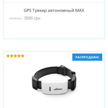
Подробнее
GPS Трекер автономный MAX
3500
грн
3999
грн
РАСПРОДАЖА!
Оценка
5.00
из 5