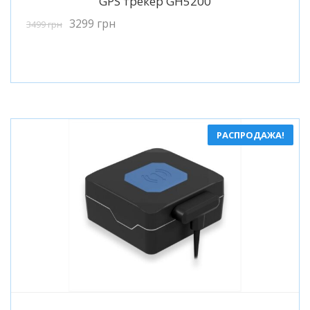
GPS трекер GH5200
3299
грн
3499
грн
РАСПРОДАЖА!
Подробнее