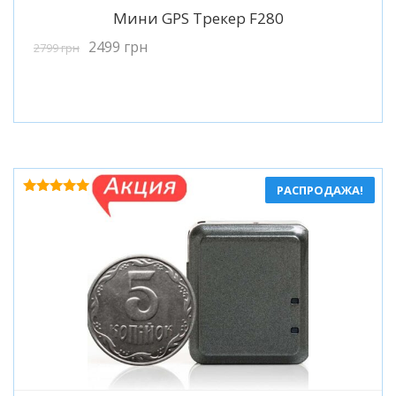
Подробнее
Мини GPS Трекер F280
2499
грн
2799
грн
РАСПРОДАЖА!
Оценка
4.94
из 5