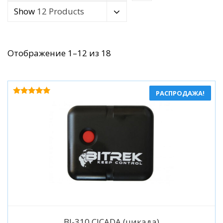
Show
12 Products
Сортировка:
Отображение 1–12 из 18
по
популярности
РАСПРОДАЖА!
Оценка
5.00
из 5
Подробнее
BI-310 CICADA (цикада)