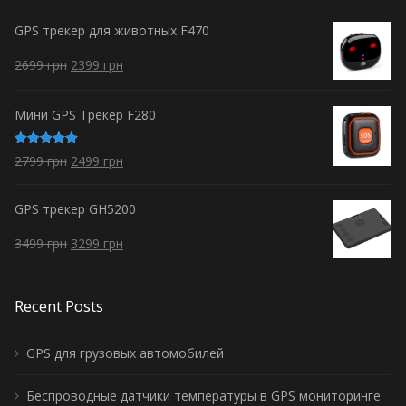
GPS трекер для животных F470
2699
грн
2399
грн
Мини GPS Трекер F280
Оценка
2799
грн
2499
грн
5.00
из 5
GPS трекер GH5200
3499
грн
3299
грн
Recent Posts
GPS для грузовых автомобилей
Беспроводные датчики температуры в GPS мониторинге