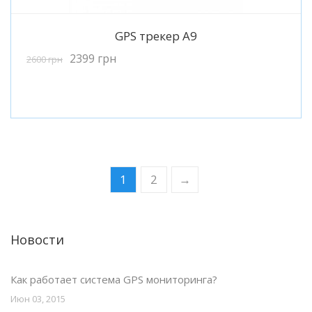
Подробнее
GPS трекер A9
2399
грн
2600
грн
1
2
→
Новости
Как работает система GPS мониторинга?
Июн 03, 2015