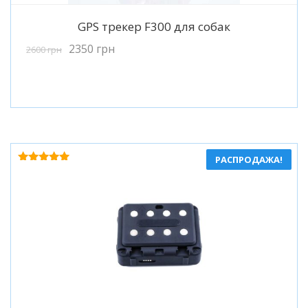
Подробнее
GPS трекер F300 для собак
2350
грн
2600
грн
РАСПРОДАЖА!
Оценка
5.00
из 5