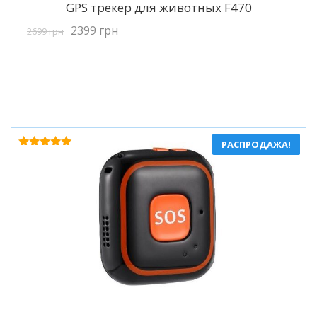
Подробнее
GPS трекер для животных F470
2399
грн
2699
грн
РАСПРОДАЖА!
Оценка
5.00
из 5