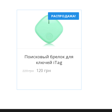
РАСПРОДАЖА!
Подробнее
Поисковый брелок для
ключей iTag
120
грн
220
грн