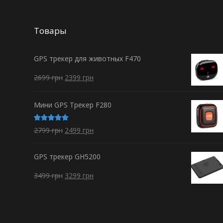
Товары
GPS трекер для животных F470
2699
грн
2399
грн
Мини GPS Трекер F280
Оценка
2799
грн
2499
грн
5.00
из 5
GPS трекер GH5200
3499
грн
3299
грн