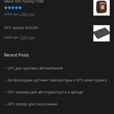
Мини GPS Трекер F280
Оценка
2799
грн
2499
грн
5.00
из 5
GPS трекер GH5200
3499
грн
3299
грн
Recent Posts
GPS для грузовых автомобилей
Беспроводные датчики температуры в GPS мониторинге
GPS трекеры для автотранспорта в аренде
GPS трекер для спецтехники