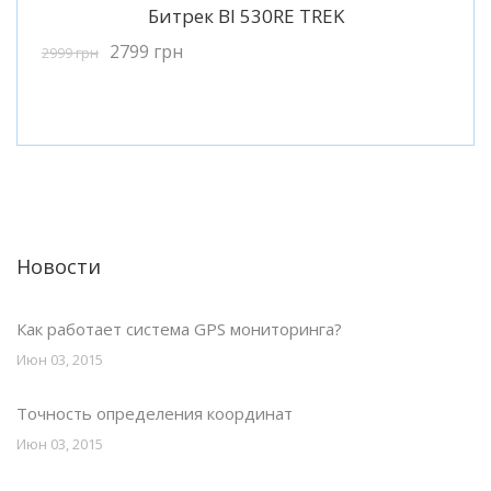
Подробнее
Битрек BI 530RE TREK
2799
грн
2999
грн
Новости
Как работает система GPS мониторинга?
Июн 03, 2015
Точность определения координат
Июн 03, 2015