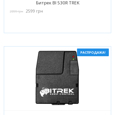
Подробнее
Битрек BI 530R TREK
2599
грн
2899
грн
РАСПРОДАЖА!