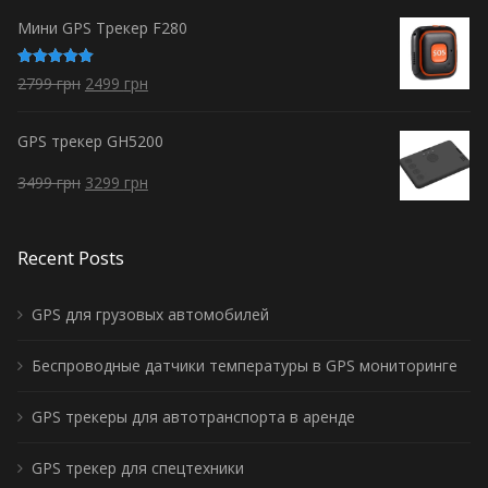
Мини GPS Трекер F280
Оценка
2799
грн
2499
грн
5.00
из 5
GPS трекер GH5200
3499
грн
3299
грн
Recent Posts
GPS для грузовых автомобилей
Беспроводные датчики температуры в GPS мониторинге
GPS трекеры для автотранспорта в аренде
GPS трекер для спецтехники