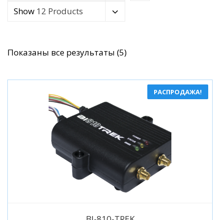
Show
12 Products
Сортировка:
Показаны все результаты (5)
по
популярности
РАСПРОДАЖА!
Подробнее
BI-810-TREK