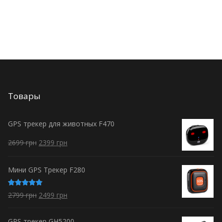
Товары
GPS трекер для животных F470
2699
грн
2399
грн
Мини GPS Трекер F280
Оценка
2799
грн
2499
грн
5.00
из 5
GPS трекер GH5200