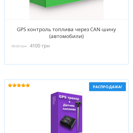
Подробнее
GPS контроль топлива через CAN-шину
(автомобили)
4100
грн
4500
грн
РАСПРОДАЖА!
Оценка
4.83
из 5