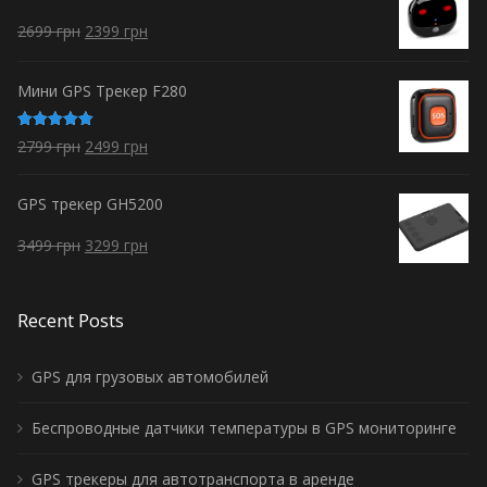
2699
грн
2399
грн
Мини GPS Трекер F280
Оценка
2799
грн
2499
грн
5.00
из 5
GPS трекер GH5200
3499
грн
3299
грн
Recent Posts
GPS для грузовых автомобилей
Беспроводные датчики температуры в GPS мониторинге
GPS трекеры для автотранспорта в аренде