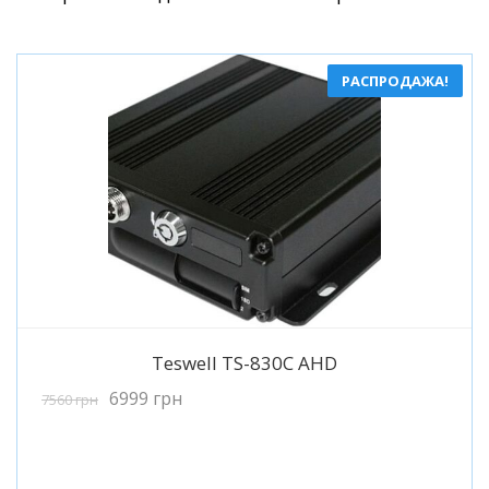
РАСПРОДАЖА!
Подробнее
Teswell TS-830C AHD
6999
грн
7560
грн