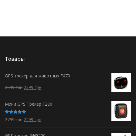
Товары
GPS трекер для животных F470
2699
грн
2399
грн
Мини GPS Трекер F280
Оценка
2799
грн
2499
грн
5.00
из 5
GPS трекер GH5200