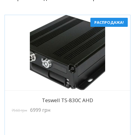
РАСПРОДАЖА!
Подробнее
Teswell TS-830C AHD
6999
грн
7560
грн