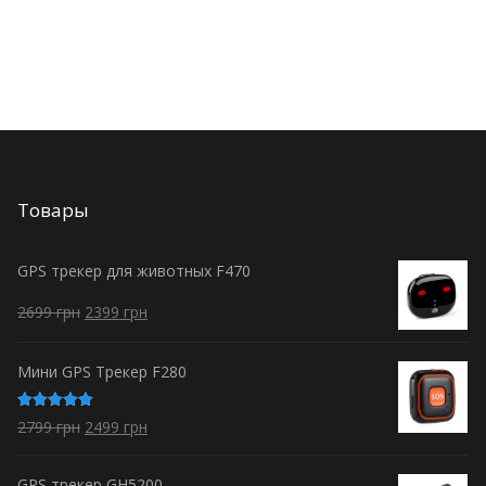
Товары
GPS трекер для животных F470
2699
грн
2399
грн
Мини GPS Трекер F280
Оценка
2799
грн
2499
грн
5.00
из 5
GPS трекер GH5200