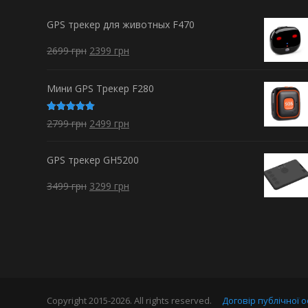
GPS трекер для животных F470
2699
грн
2399
грн
Мини GPS Трекер F280
Оценка
2799
грн
2499
грн
5.00
из 5
GPS трекер GH5200
3499
грн
3299
грн
Copyright 2015-2026. All rights reserved.
Договір публічної 