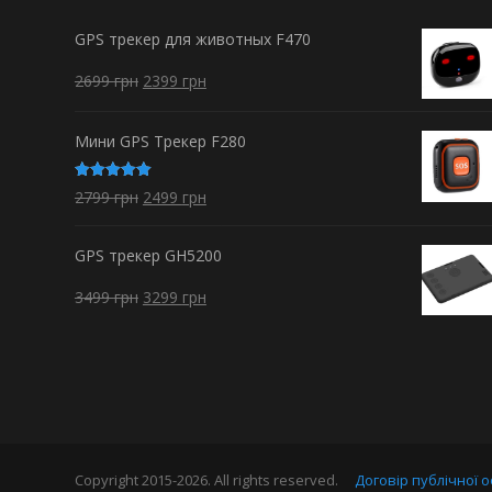
GPS трекер для животных F470
2699
грн
2399
грн
Мини GPS Трекер F280
Оценка
2799
грн
2499
грн
5.00
из 5
GPS трекер GH5200
3499
грн
3299
грн
Copyright 2015-2026. All rights reserved.
Договір публічної 