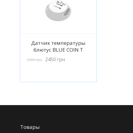
Подробнее
Датчик температуры
блютус BLUE COIN T
2450
грн
2900
грн
Товары