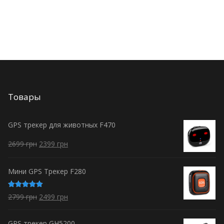
Товары
GPS трекер для животных F470
2699
грн
2399
грн
Мини GPS Трекер F280
Оценка
2799
грн
2499
грн
5.00
из 5
GPS трекер GH5200