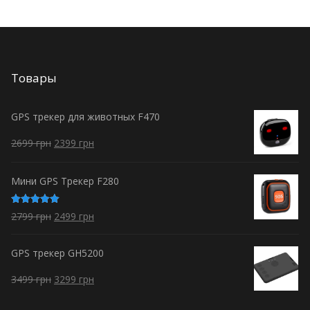
Товары
GPS трекер для животных F470
2699
грн
2399
грн
Мини GPS Трекер F280
Оценка
2799
грн
2499
грн
5.00
из 5
GPS трекер GH5200
3499
грн
3299
грн