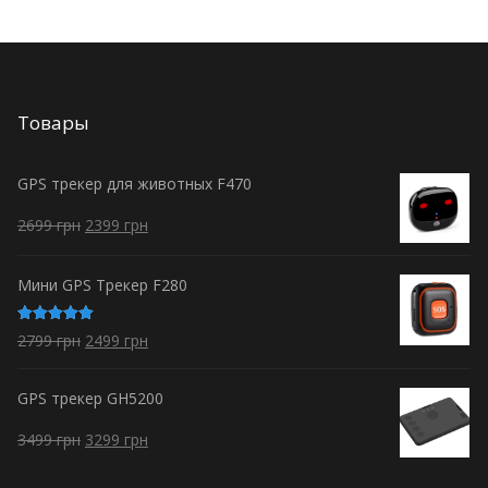
Товары
GPS трекер для животных F470
2699
грн
2399
грн
Мини GPS Трекер F280
Оценка
2799
грн
2499
грн
5.00
из 5
GPS трекер GH5200
3499
грн
3299
грн