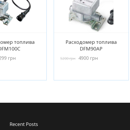
одробнее
Подробнее
домер топлива
Расходомер топлива
DFM100C
DFM90AP
299
грн
4900
грн
5200
грн
Recent Posts