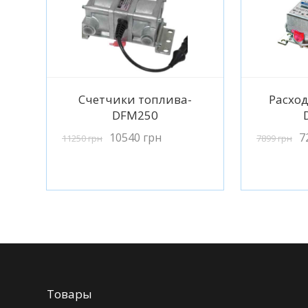
5.00
из 5
Подробнее
П
Счетчики топлива-
Расхо
DFM250
10540
грн
7
11250
грн
7899
грн
Товары