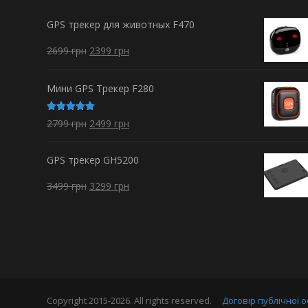
GPS трекер для животных F470
2699
грн
2399
грн
Мини GPS Трекер F280
Оценка
2799
грн
2499
грн
5.00
из 5
GPS трекер GH5200
3499
грн
3299
грн
Copyright 2015-2026. All rights reserved.
Договір публічної 