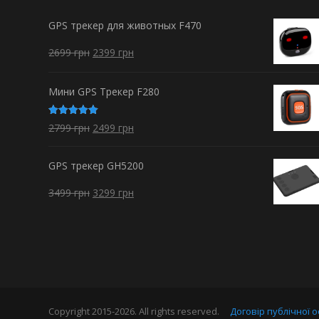
GPS трекер для животных F470
2699
грн
2399
грн
Мини GPS Трекер F280
Оценка
2799
грн
2499
грн
5.00
из 5
GPS трекер GH5200
3499
грн
3299
грн
Copyright 2015-2026. All rights reserved.
Договір публічної 